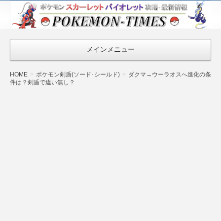
ポケモン最新
情報まとめ
『POKEMON-
メインメニュー
TIMES』
HOME
ポケモン剣盾(ソード･シールド)
ダクマ→ウーラオスへ進化の条
件は？剣盾で違い無し？