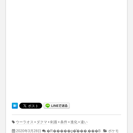
ウーラオス
•
ダクマ
•
剣盾
•
条件
•
進化
•
違い
2020年3月28日
�R�����g�͂���܂���B
ポケモ