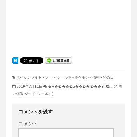
スイッチライト
•
ソード シールド
•
ポケモン
•
価格
•
発売日
2019年7月11日
�R�����g�͂���܂���B
ポケモ
ン剣盾(ソード･シールド)
コメントを残す
コメント