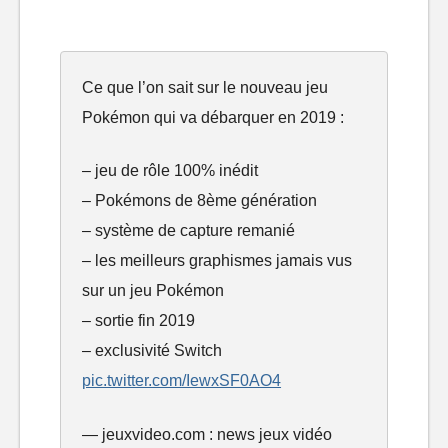
Ce que l’on sait sur le nouveau jeu
Pokémon qui va débarquer en 2019 :
– jeu de rôle 100% inédit
– Pokémons de 8ème génération
– système de capture remanié
– les meilleurs graphismes jamais vus
sur un jeu Pokémon
– sortie fin 2019
– exclusivité Switch
pic.twitter.com/IewxSF0AO4
— jeuxvideo.com : news jeux vidéo