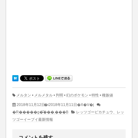
メルタン
•
メルメタル
•
判明
•
幻のポケモン
•
特性
•
種族値
2018年11月12日
�i2018年11月11日�X�V�j
�R�����g�͂���܂���B
レッツゴーピカチュウ、レッ
ツゴーイーブイ最新情報
コメントを残す