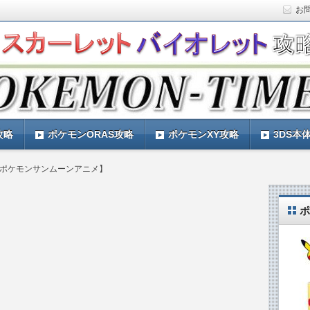
お
ト)の攻略や最新情報などをお届けする『POKEMON-
ットバイオレット)の育成論やお得な情報なども紹介していきま
『POKEMON-TIMES』
攻略
ポケモンORAS攻略
ポケモンXY攻略
3DS本
【ポケモンサンムーンアニメ】
ポ