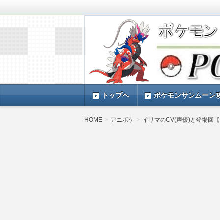
ポケモンSV(スカーレットバイオレッ
TIMES』 ポケモンSV(スカーレ
ポケモン最新情報まとめ
す。
トップへ
ポケモンサンムーン
HOME
アニポケ
イリマのCV(声優)と登場回