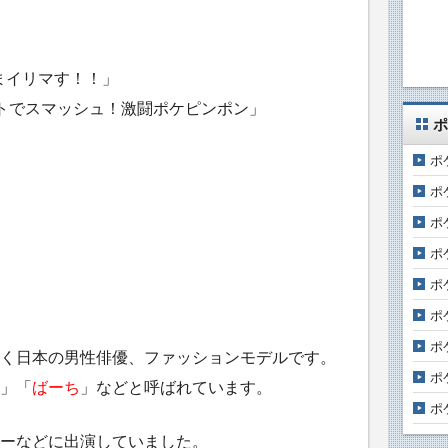
イまイリマす！！」
ケットでスマッシュ！激闘ポケピンポン」
ポ
ポ
ポ
ポ
ポ
ポ
ポ
ポ
く日本の男性俳優、ファッションモデルです。
ポ
」「
ばーち
」などと呼ばれています。
ポ
ーなどに出演していました。