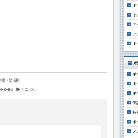
ポ
そ
ア
フ
ポ
ポ
ポ
声優
•
登場回
ポ
�R�����g�͂���܂���B
アニポケ
ポ
伝
特
ポ
メ