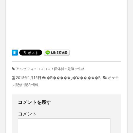
アルセウス
•
コロコロ
•
個体値
•
厳選
•
性格
2018年1月15日
�R�����g�͂���܂���B
ポケモ
ン配信･配布情報
コメントを残す
コメント