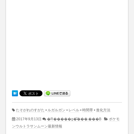
たそがれのすがた
•
ルガルガン
•
レベル
•
時間帯
•
進化方法
2017年9月13日
�R�����g�͂���܂���B
ポケモ
ンウルトラサンムーン最新情報