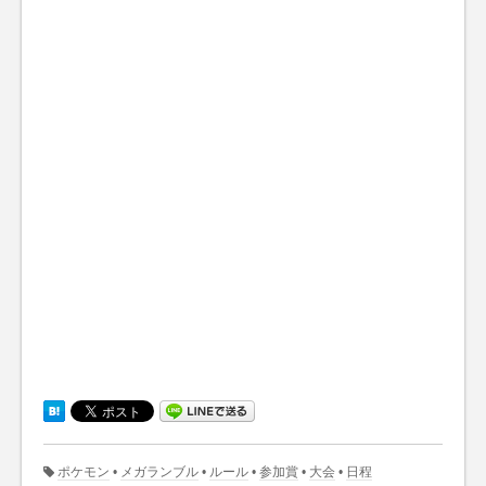
ポケモン
•
メガランブル
•
ルール
•
参加賞
•
大会
•
日程