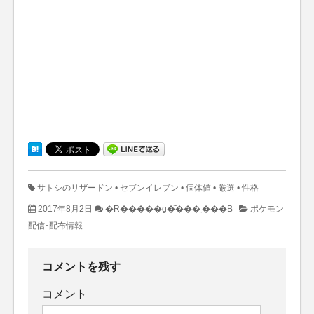
サトシのリザードン
•
セブンイレブン
•
個体値
•
厳選
•
性格
2017年8月2日
�R�����g�͂���܂���B
ポケモン
配信･配布情報
コメントを残す
コメント