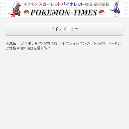
ポケモン最新
情報まとめ
『POKEMON-
メインメニュー
TIMES』
HOME
ポケモン配信･配布情報
セブンイレブンのサトシのリザードン
は性格や個体値は厳選可能？