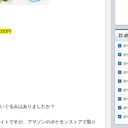
00円
ポ
ポ
ポ
ポ
ポ
ポ
ポ
ポ
いぐるみはありましたか？
ポ
ポ
イトですが、アマゾンのポケモンストアで取り