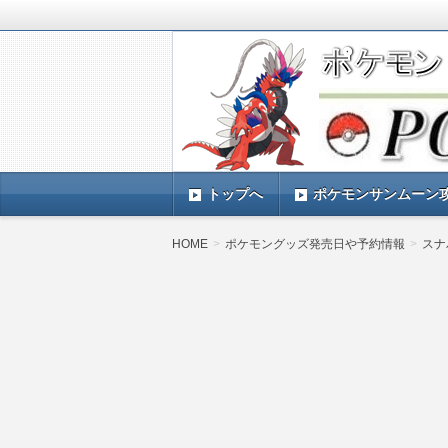
ポケモンSV(スカーレットバイオレッ
TIMES』 ポケモンSV(スカーレ
ポケモン最新情報まとめ
す。
トップへ
ポケモンサンムーン
HOME
ポケモングッズ発売日や予約情報
スナ