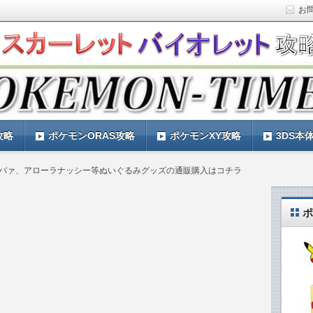
お
ト)の攻略や最新情報などをお届けする『POKEMON-
ットバイオレット)の育成論やお得な情報なども紹介していきま
『POKEMON-TIMES』
攻略
ポケモンORAS攻略
ポケモンXY攻略
3DS本
バァ、アローラナッシー等ぬいぐるみグッズの通販購入はコチラ
ポ