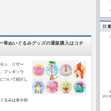
運
ー等ぬいぐるみグッズの通販購入はコチ
モン、リザー
、フシギソウ
について紹介し
ポケ
ぐるみは多分初