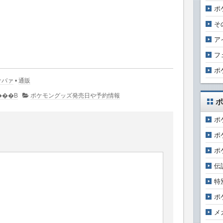
ポ
そ
ア
フ
ポ
ナバァ
•
通販
����g�͂���܂���B
ポケモングッズ発売日や予約情報
ポ
ポ
ポ
ポ
伝
特
ポ
メ