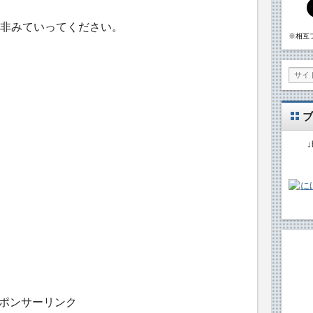
非みていってください。
※相互
ブ
ポンサーリンク