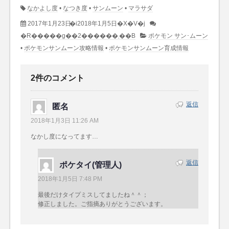
なかよし度
•
なつき度
•
サンムーン
•
マラサダ
2017年1月23日
�i2018年1月5日�X�V�j
�R�����g��2������܂��B
ポケモン サン･ムーン
•
ポケモンサンムーン攻略情報
•
ポケモンサンムーン育成情報
2件のコメント
返信
匿名
2018年1月3日 11:26 AM
なかし度になってます…
返信
ポケタイ(管理人)
2018年1月5日 7:48 PM
最後だけタイプミスしてましたね＾＾；
修正しました。ご指摘ありがとうございます。