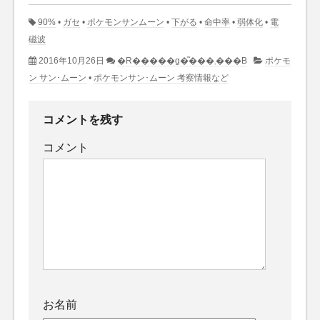
90%
•
ガセ
•
ポケモンサンムーン
•
下がる
•
命中率
•
弱体化
•
電
磁波
2016年10月26日
�R�����g�͂���܂���B
ポケモ
ン サン･ムーン
•
ポケモンサン･ムーン 考察情報など
コメントを残す
コメント
お名前