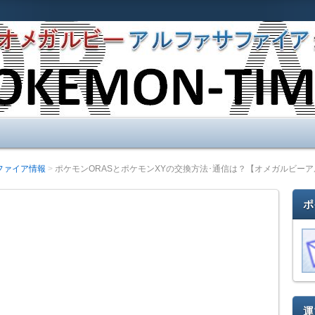
イア(ポケモンORAS)の最新情報や攻略情報について書い
。ポケモンオメガルビ−・アルファサファイア情報は任せてくださ
新情報!オメガルビーアルファサファイ
ファイア情報
ポケモンORASとポケモンXYの交換方法･通信は？【オメガルビー
ポ
運