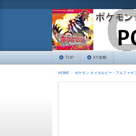
ポケモンオメガルビ−・アルファサファ
ていくPOKEMON-TIMESです
ポケモンORAS最
い！
TOP
XY攻略
HOME
ポケモン オメガルビー・アルファサ