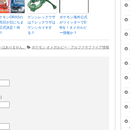
ケモンORASの
ゲンシレックウザ
ポケモン海外公式
売日が日にちま
は？レックウザは
がツイッターでD
正式決定！何
ゲンシカイキす
Mを！オメガルビ
？
る？
ー情報か？
トはありません。
ポケモン オメガルビー・アルファサファイア情報
）