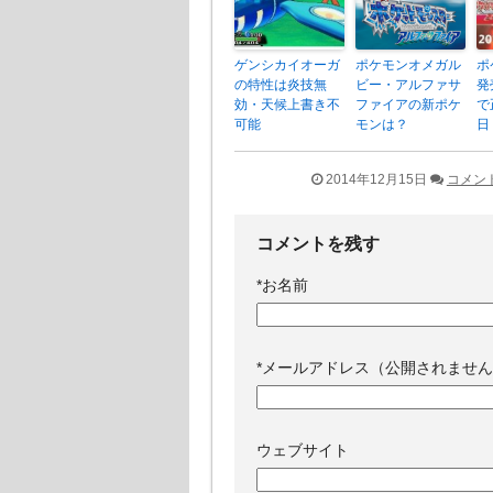
ゲンシカイオーガ
ポケモンオメガル
ポ
の特性は炎技無
ビー・アルファサ
発
効・天候上書き不
ファイアの新ポケ
で
可能
モンは？
日
2014年12月15日
コメン
コメントを残す
*
お名前
*
メールアドレス（公開されません
ウェブサイト