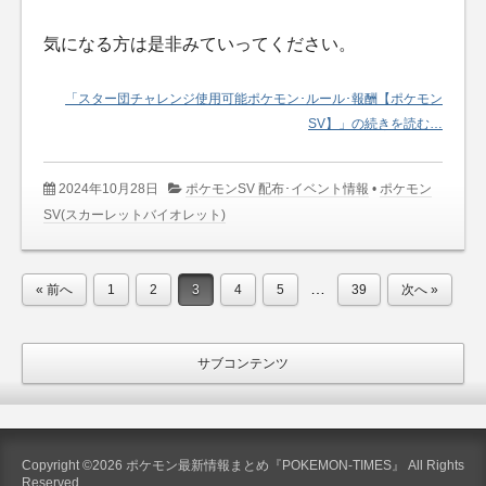
気になる方は是非みていってください。
「スター団チャレンジ使用可能ポケモン･ルール･報酬【ポケモン
SV】」の続きを読む…
2024年10月28日
ポケモンSV 配布･イベント情報
•
ポケモン
SV(スカーレットバイオレット)
…
« 前へ
1
2
3
4
5
39
次へ »
サブコンテンツ
Copyright ©2026 ポケモン最新情報まとめ『POKEMON-TIMES』 All Rights
Reserved.