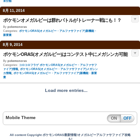
未分類
8月 11, 2014
ポケモンオメガルビーは群れバトルがトレーナー戦にも！？
By
pokemonoras
Categories:
ポケモンORAS(オメガルビー・アルファサファイア)新機能・
新要素
8月 9, 2014
ポケモンORAS(オメガルビー)はコンテスト中にメガシンカ可能
By
pokemonoras
Categories:
コロコロフラゲ ポケモンORAS(オメガルビー・アルファサフ
ァイア)情報
,
ポケモンORAS(オメガルビー・アルファサファイア)メガシン
カ情報
,
ポケモンORAS(オメガルビー・アルファサファイア)新機能・新要
素
Load more entries...
Mobile Theme
ON
OFF
All content Copyright ポケモンORAS最新情報!オメガルビーアルファサファイア攻略
も!