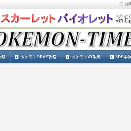
お
ト)の攻略や最新情報などをお届けする『POKEMON-
ットバイオレット)の育成論やお得な情報なども紹介していきま
『POKEMON-TIMES』
攻略
ポケモンORAS攻略
ポケモンXY攻略
3DS本