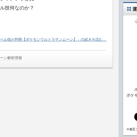
ル技何なのか？
運
ベル技が判明【ポケモンウルトラサンムーン】」の続きを読む…
ムーン解析情報
ポケ
※相互