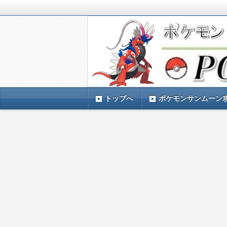
ポケモンSV(スカーレットバイオレッ
TIMES』 ポケモンSV(スカーレ
ポケモン最新情報まとめ
す。
トップへ
ポケモンサンムーン