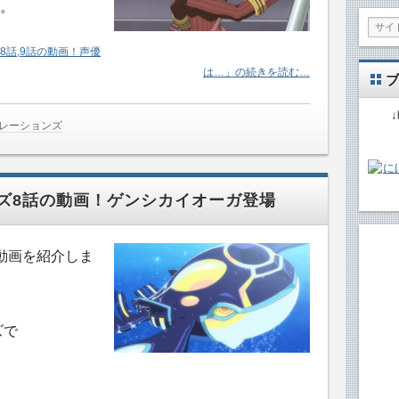
。
8話,9話の動画！声優
は…」の続きを読む…
ブ
ネレーションズ
ズ8話の動画！ゲンシカイオーガ登場
動画を紹介しま
ズで