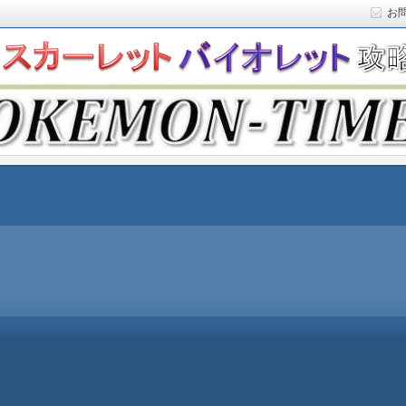
お
ト)の攻略や最新情報などをお届けする『POKEMON-
ットバイオレット)の育成論やお得な情報なども紹介していきま
『POKEMON-TIMES』