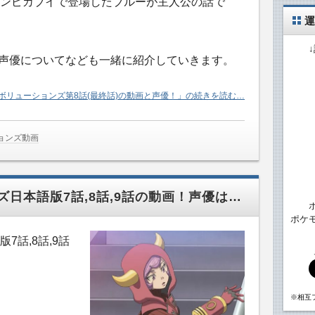
ンピカブイで登場したブルーが主人公の話で
運
の声優についてなども一緒に紹介していきます。
ボリューションズ第8話(最終話)の動画と声優！」の続きを読む…
ョンズ動画
日本語版7話,8話,9話の動画！声優は…
ポケ
話,8話,9話
※相互