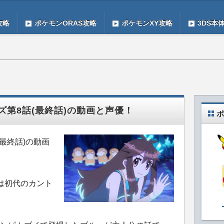
攻略
ポケモンORAS攻略
ポケモンXY攻略
3DS本
第8話(最終話)の動画と声優！
ポ
最終話)の動画
は初代のカント