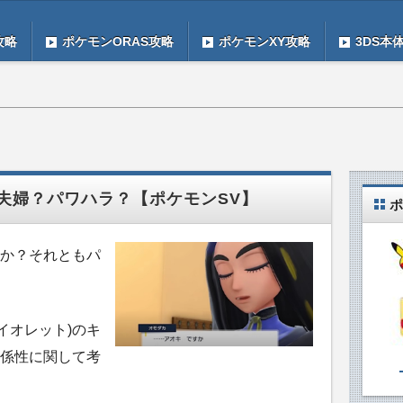
攻略
ポケモンORAS攻略
ポケモンXY攻略
3DS本
夫婦？パワハラ？【ポケモンSV】
ポ
か？それともパ
イオレット)のキ
係性に関して考