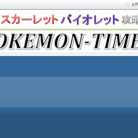
お
ト)の攻略や最新情報などをお届けする『POKEMON-
ットバイオレット)の育成論やお得な情報なども紹介していきま
『POKEMON-TIMES』